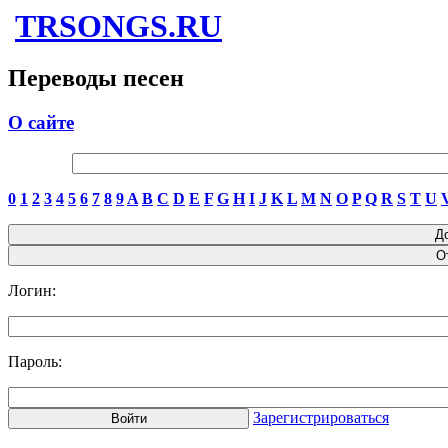
TRSONGS.RU
Переводы песен
О сайте
0
1
2
3
4
5
6
7
8
9
A
B
C
D
E
F
G
H
I
J
K
L
M
N
O
P
Q
R
S
T
U
Логин:
Пароль:
Зарегистрироваться