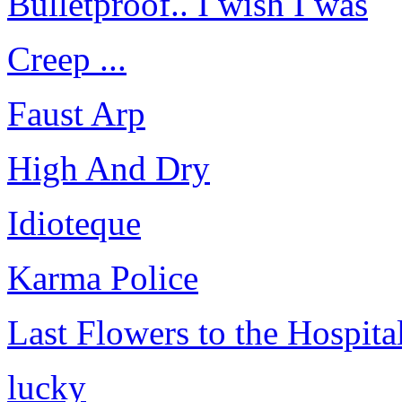
Bulletproof.. I wish I was
Creep ...
Faust Arp
High And Dry
Idioteque
Karma Police
Last Flowers to the Hospita
lucky