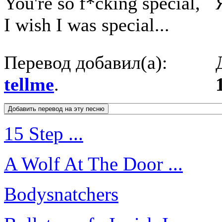
You're so f*cking special,
I wish I was special...
Перевод добавил(а):
tellme
.
15 Step ...
A Wolf At The Door ...
Bodysnatchers