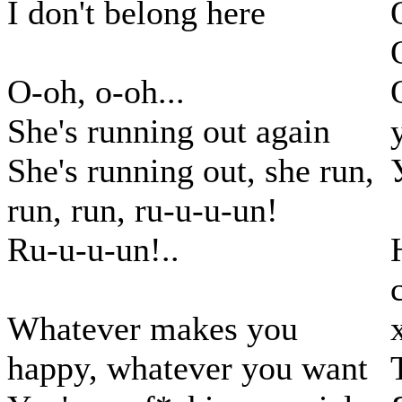
I don't belong here
O-oh, o-oh...
She's running out again
She's running out, she run,
run, run, ru-u-u-un!
Ru-u-u-un!..
Whatever makes you
happy, whatever you want