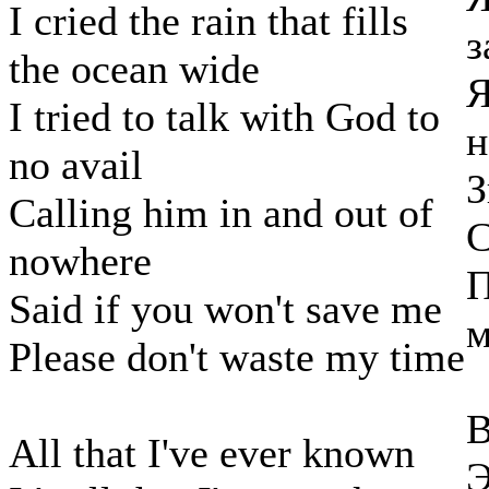
I cried the rain that fills
з
the ocean wide
Я
I tried to talk with God to
н
no avail
З
Calling him in and out of
С
nowhere
П
Said if you won't save me
м
Please don't waste my time
В
All that I've ever known
Э