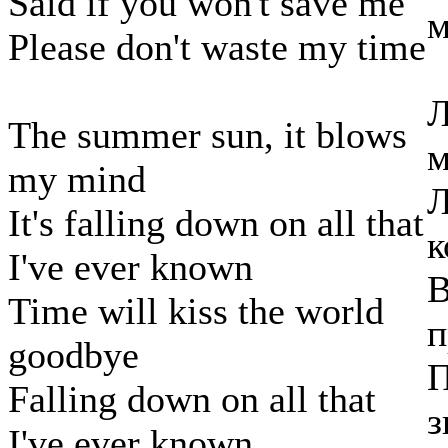
Said if you won't save me
м
Please don't waste my time
Л
The summer sun, it blows
м
my mind
Л
It's falling down on all that
к
I've ever known
В
Time will kiss the world
п
goodbye
П
Falling down on all that
з
I've ever known