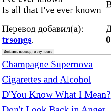
В
Is all that I've ever known
Перевод добавил(а):
Д
trsongs
.
0
Champagne Supernova
Cigarettes and Alcohol
D'You Know What I Mean?
Don't Look Back in Anger