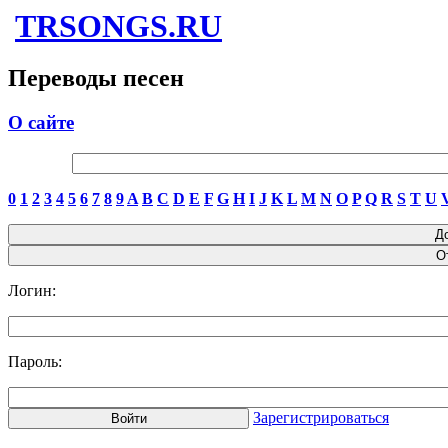
TRSONGS.RU
Переводы песен
О сайте
0
1
2
3
4
5
6
7
8
9
A
B
C
D
E
F
G
H
I
J
K
L
M
N
O
P
Q
R
S
T
U
Логин:
Пароль:
Зарегистрироваться