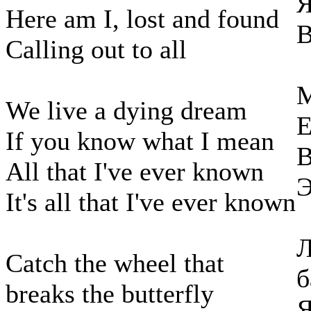
Я
Here am I, lost and found
В
Calling out to all
М
We live a dying dream
Е
If you know what I mean
В
All that I've ever known
Э
It's all that I've ever known
Л
Catch the wheel that
б
breaks the butterfly
Я