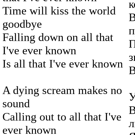
к
Time will kiss the world
В
goodbye
п
Falling down on all that
П
I've ever known
з
Is all that I've ever known
В
A dying scream makes no
У
sound
В
Calling out to all that I've
л
ever known