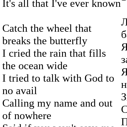
It's all that I've ever known
Л
Catch the wheel that
б
breaks the butterfly
Я
I cried the rain that fills
з
the ocean wide
Я
I tried to talk with God to
н
no avail
З
Calling my name and out
С
of nowhere
П