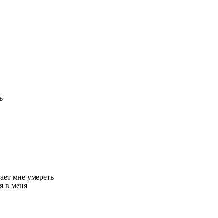
ь
дает мне умереть
я в меня