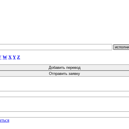
V
W
X
Y
Z
аться