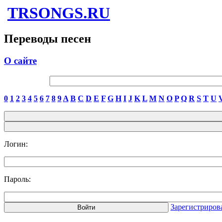
TRSONGS.RU
Переводы песен
О сайте
0
1
2
3
4
5
6
7
8
9
A
B
C
D
E
F
G
H
I
J
K
L
M
N
O
P
Q
R
S
T
U
Логин:
Пароль:
Зарегистриров