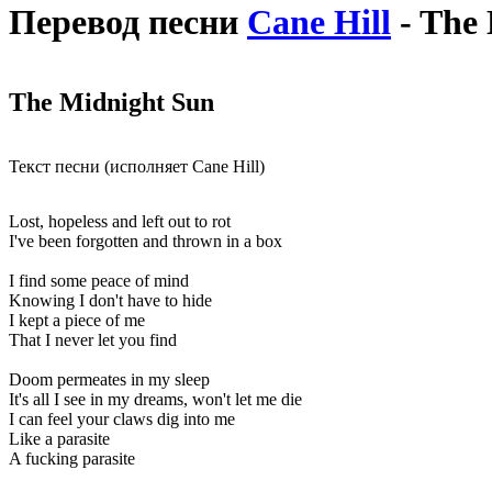
Перевод песни
Cane Hill
- The
The Midnight Sun
Текст песни (исполняет Cane Hill)
Lost, hopeless and left out to rot
I've been forgotten and thrown in a box
I find some peace of mind
Knowing I don't have to hide
I kept a piece of me
That I never let you find
Doom permeates in my sleep
It's all I see in my dreams, won't let me die
I can feel your claws dig into me
Like a parasite
A fucking parasite