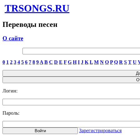
TRSONGS.RU
Переводы песен
О сайте
0
1
2
3
4
5
6
7
8
9
A
B
C
D
E
F
G
H
I
J
K
L
M
N
O
P
Q
R
S
T
U
Логин:
Пароль:
Зарегистрироваться