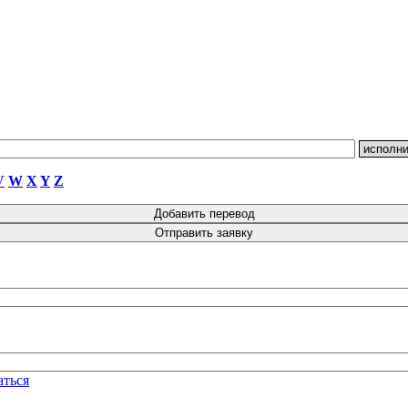
V
W
X
Y
Z
аться