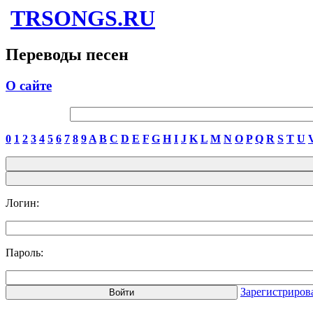
TRSONGS.RU
Переводы песен
О сайте
0
1
2
3
4
5
6
7
8
9
A
B
C
D
E
F
G
H
I
J
K
L
M
N
O
P
Q
R
S
T
U
Логин:
Пароль:
Зарегистриров