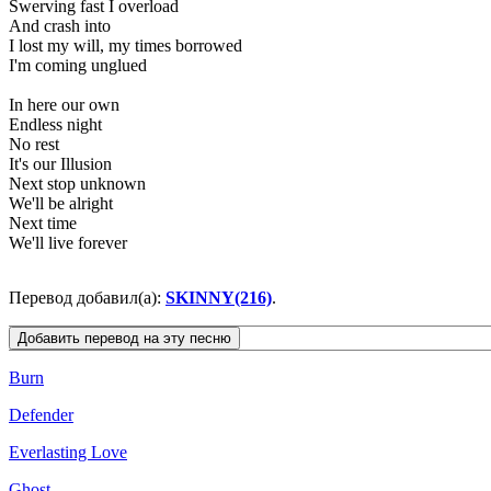
Swerving fast I overload
And crash into
I lost my will, my times borrowed
I'm coming unglued
In here our own
Endless night
No rest
It's our Illusion
Next stop unknown
We'll be alright
Next time
We'll live forever
Перевод добавил(а):
SKINNY(216)
.
Burn
Defender
Everlasting Love
Ghost