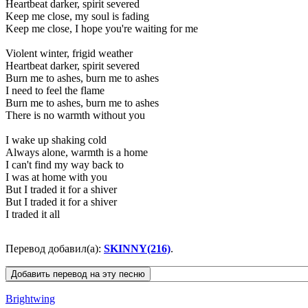
Heartbeat darker, spirit severed
Keep me close, my soul is fading
Keep me close, I hope you're waiting for me
Violent winter, frigid weather
Heartbeat darker, spirit severed
Burn me to ashes, burn me to ashes
I need to feel the flame
Burn me to ashes, burn me to ashes
There is no warmth without you
I wake up shaking cold
Always alone, warmth is a home
I can't find my way back to
I was at home with you
But I traded it for a shiver
But I traded it for a shiver
I traded it all
Перевод добавил(а):
SKINNY(216)
.
Brightwing