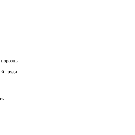
 порознь
ей груди
ть