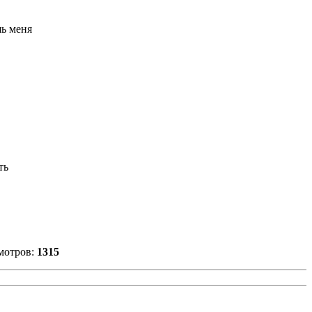
шь меня
ть
мотров:
1315