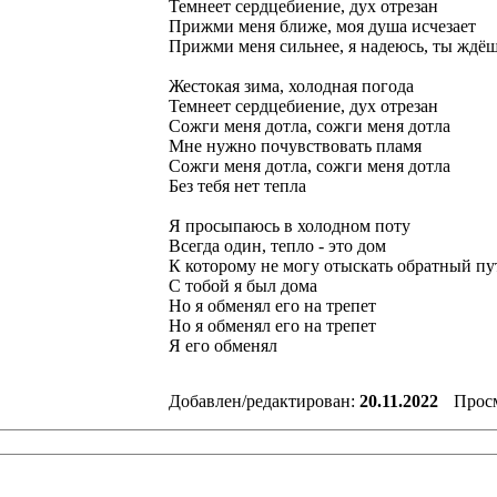
Темнеет сердцебиение, дух отрезан
Прижми меня ближе, моя душа исчезает
Прижми меня сильнее, я надеюсь, ты ждё
Жестокая зима, холодная погода
Темнеет сердцебиение, дух отрезан
Сожги меня дотла, сожги меня дотла
Мне нужно почувствовать пламя
Сожги меня дотла, сожги меня дотла
Без тебя нет тепла
Я просыпаюсь в холодном поту
Всегда один, тепло - это дом
К которому не могу отыскать обратный пу
С тобой я был дома
Но я обменял его на трепет
Но я обменял его на трепет
Я его обменял
Добавлен/редактирован:
20.11.2022
Прос