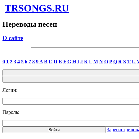
TRSONGS.RU
Переводы песен
О сайте
0
1
2
3
4
5
6
7
8
9
A
B
C
D
E
F
G
H
I
J
K
L
M
N
O
P
Q
R
S
T
U
Логин:
Пароль:
Зарегистриров