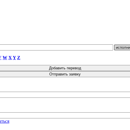
V
W
X
Y
Z
аться