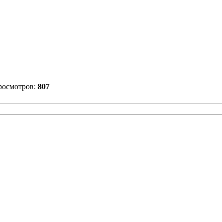
росмотров:
807