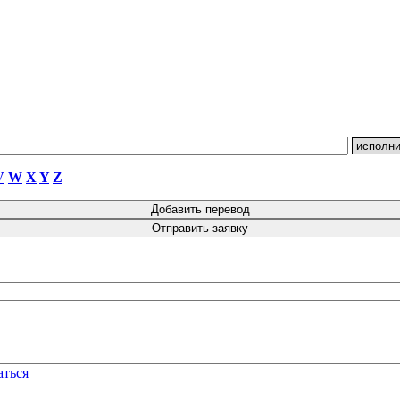
V
W
X
Y
Z
аться