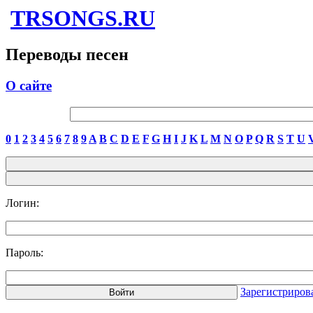
TRSONGS.RU
Переводы песен
О сайте
0
1
2
3
4
5
6
7
8
9
A
B
C
D
E
F
G
H
I
J
K
L
M
N
O
P
Q
R
S
T
U
Логин:
Пароль:
Зарегистриров