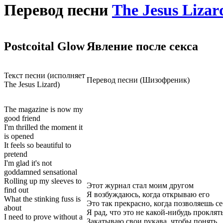
Перевод песни
The Jesus Lizar
Postcoital Glow
Явление после секса
Текст песни (исполняет
Перевод песни (Шизофреник)
The Jesus Lizard)
The magazine is now my
good friend
I'm thrilled the moment it
is opened
It feels so beautiful to
pretend
I'm glad it's not
goddamned sensational
Rolling up my sleeves to
Этот журнал стал моим другом
find out
Я возбуждаюсь, когда открываю его
What the stinking fuss is
Это так прекрасно, когда позволяешь се
about
Я рад, что это не какой-нибудь прокл
I need to prove without a
Закатываю свои рукава, чтобы понять