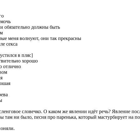
го
омочь
ни обязательно должны быть
ем
орые меня волнуют, они так прекрасны
ле секса
устился в пляс]
ствительно хорошо
о отлично
вом
ия
рошая
рева
ы
сленговое словечко. О каком же явлении идёт речь? Явление посл
 бы там ни было, песня про паренька, который мастурбирует на п
поняли.