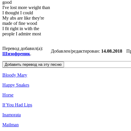
good
I've lost more weight than
I thought I could
My abs are like they're
made of fine wood
I fit right in with the
people I admire most
Перевод добавил(а):
Добавлен/редактирован:
14.08.2018
П
Шизофреник
.
Bloody Mary
Happy Snakes
Horse
If You Had Lips
Inamorata
Mailman