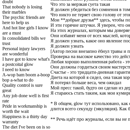
doubt
Что это за мерзкая суета такая
That nobody is losing
Я должен убедиться без сомнения в том
their marbles
Что никто не теряет свою голову от это
The psychic friends are
Мои **добрые друзья** здесь, чтобы п
here to help us
И эти горячие штучки. Я уверен, что о
And hot line girls I know
На этих журналах, которым мы доверя
are a must
Они избавят меня от всех мыслей, кот
In consolidated bills we
Я должен узнать, какое оно явление пос
trust
Я должен узнать
Personal injury lawyers
[Автор песни внезапно ёбнул травы и п
are wonderful
Проверка на высокое качество это дей
I have got to know what's
Любая хорошо выполненная работа - эт
a postcoital glow
Они должны гордиться своим мастерст
I need to know
Счастье - это тридцати-дневная гарант
A-wop bam boom a-boop
Диета на которой я сидел, она такая хо
bop a-what to do
Я потерял больше веса, чем ожидал
Quality control is sure
Мой пресс такой, будто он сделан из де
great
Я стараюсь стать таким, как мои кумир
Any job done well is first
rate
* В общем, glow тут использовано, как 
Pride in workmanship is
длится всего секунду (эякуляция). Как
worth the wait
Happiness is a thirty day
** Речь идёт про журналы, если вы не 
warranty
The diet I've been on is so