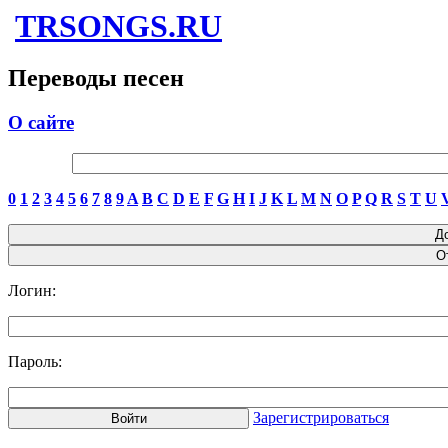
TRSONGS.RU
Переводы песен
О сайте
0
1
2
3
4
5
6
7
8
9
A
B
C
D
E
F
G
H
I
J
K
L
M
N
O
P
Q
R
S
T
U
Логин:
Пароль:
Зарегистрироваться