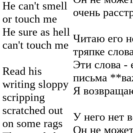
He can't smell
очень расст
or touch me
He sure as hell
Читаю его 
can't touch me
тряпке слов
Эти слова - 
Read his
письма **в
writing sloppy
Я возвращаю
scripping
scratched out
У него нет 
on some rags
Он не може