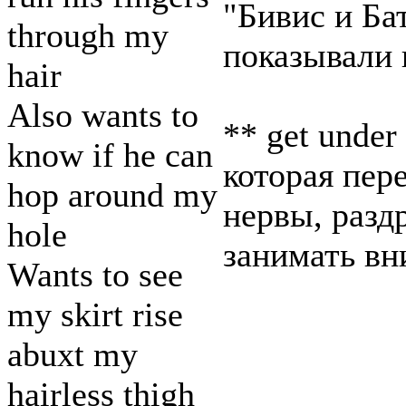
"Бивис и Ба
through my
показывали 
hair
Also wants to
** get under
know if he can
которая пере
hop around my
нервы, раздр
hole
занимать вн
Wants to see
my skirt rise
abuxt my
hairless thigh