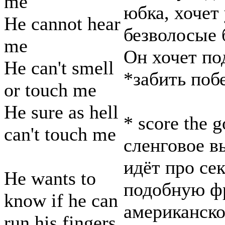
me
юбка, хочет
He cannot hear
безволосые 
me
Он хочет по
He can't smell
*забить поб
or touch me
He sure as hell
* score the 
can't touch me
сленговое в
идёт про сек
He wants to
подобную фр
know if he can
американск
run his fingers