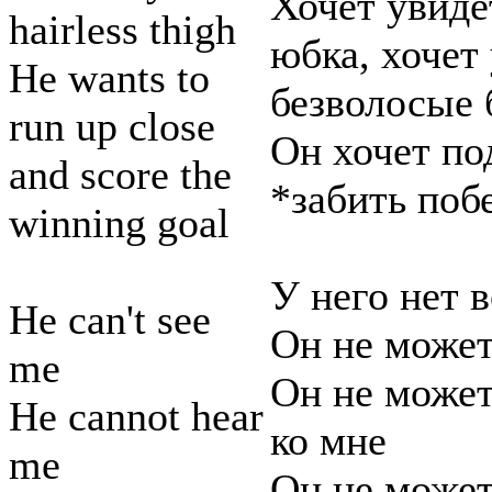
Хочет увиде
hairless thigh
юбка, хочет
He wants to
безволосые 
run up close
Он хочет по
and score the
*забить поб
winning goal
У него нет 
He can't see
Он не може
me
Он не может
He cannot hear
ко мне
me
Он не может