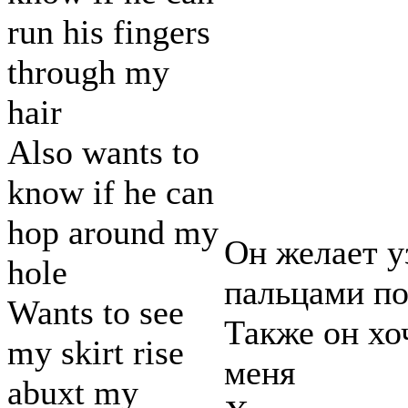
run his fingers
through my
hair
Also wants to
know if he can
hop around my
Он желает у
hole
пальцами п
Wants to see
Также он хо
my skirt rise
меня
abuxt my