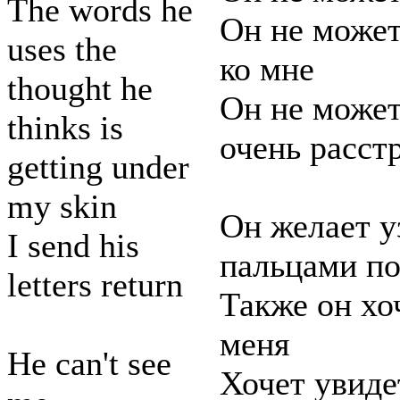
The words he
Он не может
uses the
ко мне
thought he
Он не может
thinks is
очень расст
getting under
my skin
Он желает у
I send his
пальцами п
letters return
Также он хо
меня
He can't see
Хочет увиде