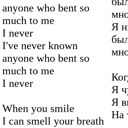
был
anyone who bent so
мн
much to me
Я н
I never
был
I've never known
мн
anyone who bent so
much to me
Ког
I never
Я ч
Я в
When you smile
На 
I can smell your breath