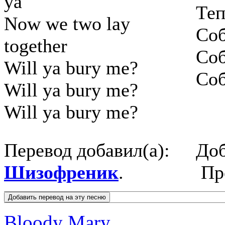
ya
Теп
Now we two lay
Соб
together
Соб
Will ya bury me?
Соб
Will ya bury me?
Will ya bury me?
Перевод добавил(а):
Доб
Шизофреник
.
Пр
Bloody Mary