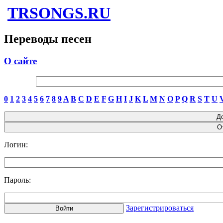
TRSONGS.RU
Переводы песен
О сайте
0
1
2
3
4
5
6
7
8
9
A
B
C
D
E
F
G
H
I
J
K
L
M
N
O
P
Q
R
S
T
U
Логин:
Пароль:
Зарегистрироваться