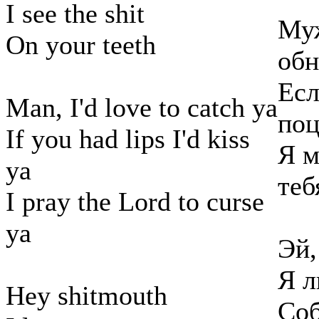
I see the shit
Муж
On your teeth
обн
Есл
Man, I'd love to catch ya
поц
If you had lips I'd kiss
Я м
ya
теб
I pray the Lord to curse
ya
Эй,
Я л
Hey shitmouth
Соб