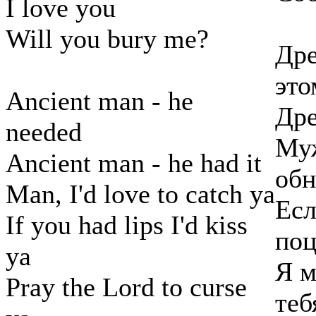
I love you
Will you bury me?
Дре
это
Ancient man - he
Дре
needed
Муж
Ancient man - he had it
обн
Man, I'd love to catch ya
Есл
If you had lips I'd kiss
поц
ya
Я м
Pray the Lord to curse
теб