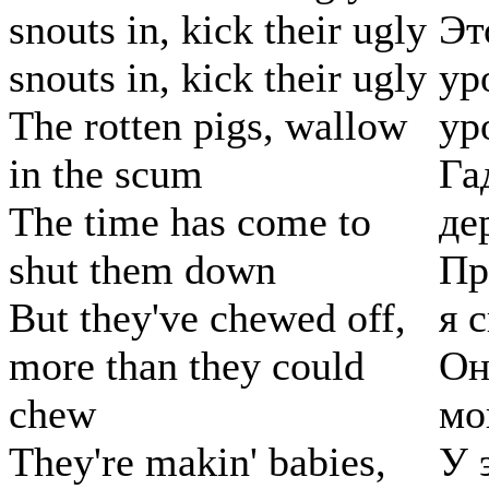
snouts in, kick their ugly
Эт
snouts in, kick their ugly
ур
The rotten pigs, wallow
ур
in the scum
Га
The time has come to
де
shut them down
Пр
But they've chewed off,
я 
more than they could
Он
chew
мо
They're makin' babies,
У 