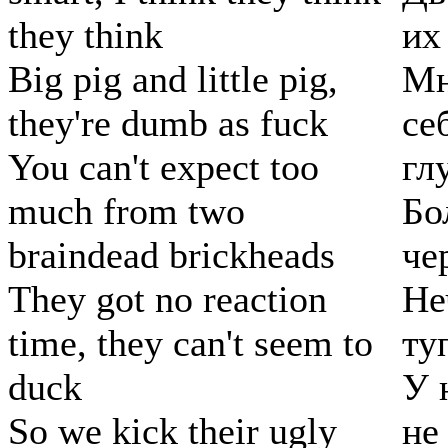
they think
их
Big pig and little pig,
Мн
they're dumb as fuck
се
You can't expect too
гл
much from two
Бо
braindead brickheads
че
They got no reaction
Не
time, they can't seem to
ту
duck
У 
So we kick their ugly
не