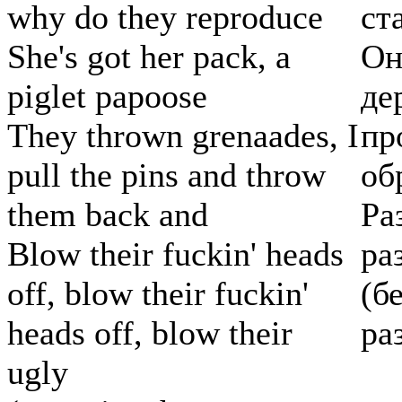
why do they reproduce
ст
She's got her pack, a
Он
piglet papoose
де
They thrown grenaades, I
пр
pull the pins and throw
об
them back and
Ра
Blow their fuckin' heads
ра
off, blow their fuckin'
(б
heads off, blow their
ра
ugly