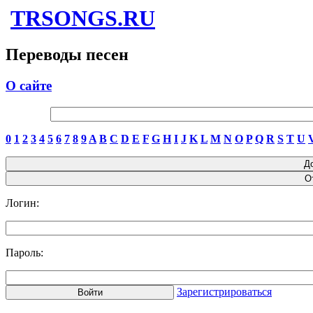
TRSONGS.RU
Переводы песен
О сайте
0
1
2
3
4
5
6
7
8
9
A
B
C
D
E
F
G
H
I
J
K
L
M
N
O
P
Q
R
S
T
U
Логин:
Пароль:
Зарегистрироваться