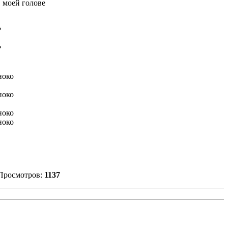
 моей голове
?
?
ноко
ноко
ноко
ноко
Просмотров:
1137