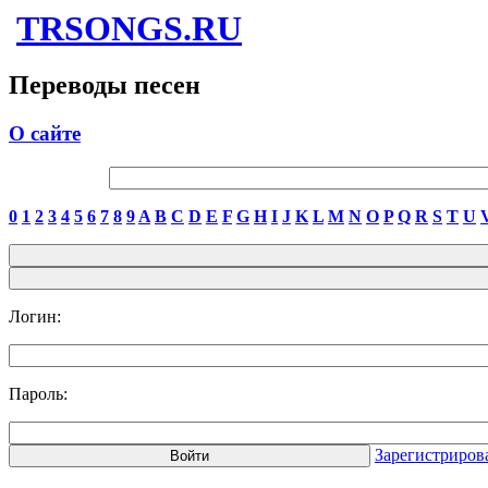
TRSONGS.RU
Переводы песен
О сайте
0
1
2
3
4
5
6
7
8
9
A
B
C
D
E
F
G
H
I
J
K
L
M
N
O
P
Q
R
S
T
U
Логин:
Пароль:
Зарегистриров