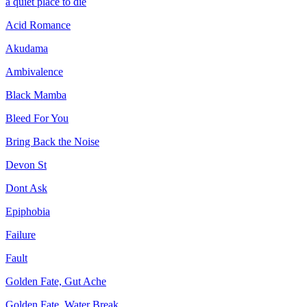
a quiet place to die
Acid Romance
Akudama
Ambivalence
Black Mamba
Bleed For You
Bring Back the Noise
Devon St
Dont Ask
Epiphobia
Failure
Fault
Golden Fate, Gut Ache
Golden Fate, Water Break