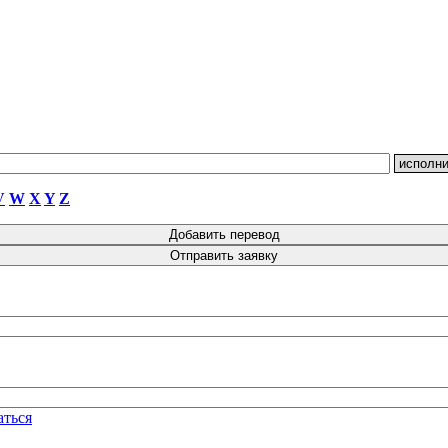
V
W
X
Y
Z
аться