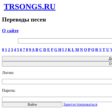
TRSONGS.RU
Переводы песен
О сайте
0
1
2
3
4
5
6
7
8
9
A
B
C
D
E
F
G
H
I
J
K
L
M
N
O
P
Q
R
S
T
U
Логин:
Пароль:
Зарегистрироваться