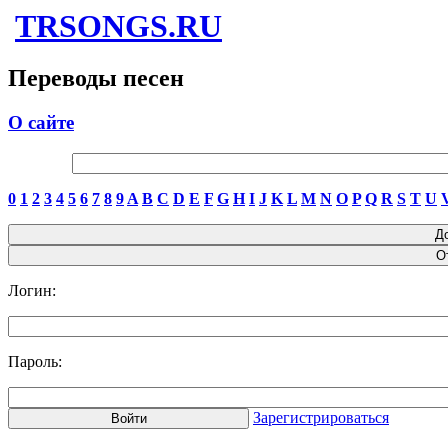
TRSONGS.RU
Переводы песен
О сайте
0
1
2
3
4
5
6
7
8
9
A
B
C
D
E
F
G
H
I
J
K
L
M
N
O
P
Q
R
S
T
U
Логин:
Пароль:
Зарегистрироваться