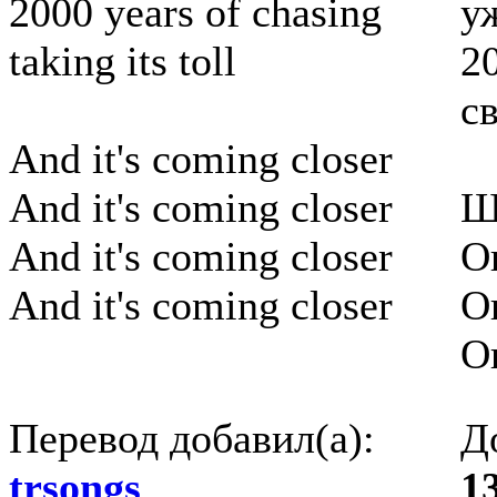
2000 years of chasing
у
taking its toll
2
с
And it's coming closer
And it's coming closer
Ш
And it's coming closer
О
And it's coming closer
О
О
Перевод добавил(а):
Д
trsongs
.
1