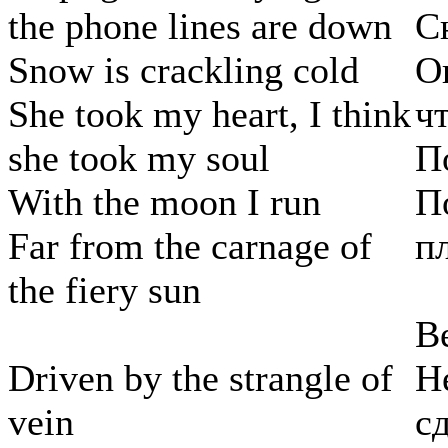
the phone lines are down
С
Snow is crackling cold
О
She took my heart, I think
ч
she took my soul
П
With the moon I run
П
Far from the carnage of
п
the fiery sun
В
Driven by the strangle of
Н
vein
с