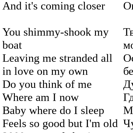
And it's coming closer
О
You shimmy-shook my
Т
boat
м
Leaving me stranded all
О
in love on my own
б
Do you think of me
Д
Where am I now
Г
Baby where do I sleep
М
Feels so good but I'm old
Ч