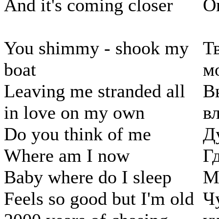
And it's coming closer
О
You shimmy - shook my
Т
boat
м
Leaving me stranded all
В
in love on my own
вл
Do you think of me
Д
Where am I now
Г
Baby where do I sleep
М
Feels so good but I'm old
Ч