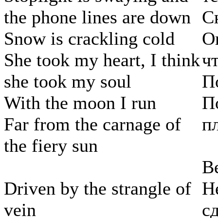
the phone lines are down
С
Snow is crackling cold
О
She took my heart, I think
ч
she took my soul
П
With the moon I run
П
Far from the carnage of
п
the fiery sun
В
Driven by the strangle of
Н
vein
с