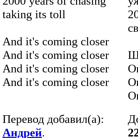
2000 years of chasing
у
taking its toll
2
св
And it's coming closer
And it's coming closer
Ш
And it's coming closer
О
And it's coming closer
О
О
Перевод добавил(а):
Д
Андрей
.
2