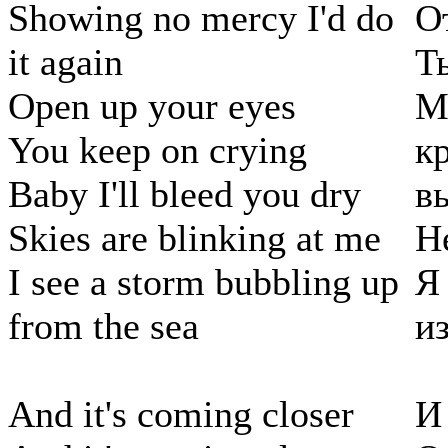
Showing no mercy I'd do
О
it again
Т
Open up your eyes
М
You keep on crying
к
Baby I'll bleed you dry
в
Skies are blinking at me
Н
I see a storm bubbling up
Я
from the sea
из
And it's coming closer
И