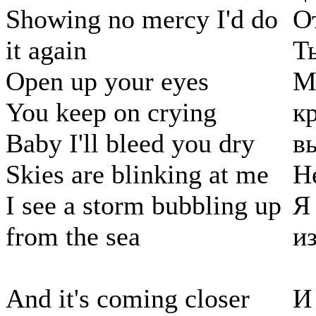
Showing no mercy I'd do
О
it again
Т
Open up your eyes
М
You keep on crying
к
Baby I'll bleed you dry
в
Skies are blinking at me
Н
I see a storm bubbling up
Я
from the sea
и
And it's coming closer
И