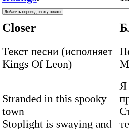
Closer
Б
Текст песни (исполняет
П
Kings Of Leon)
М
Я
Stranded in this spooky
п
town
С
Stoplight is swaying and
т