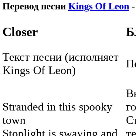
Перевод песни
Kings Of Leon
-
Closer
Б
Текст песни (исполняет
П
Kings Of Leon)
В
Stranded in this spooky
г
town
С
Stoplight is swaying and
т