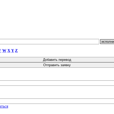
V
W
X
Y
Z
аться