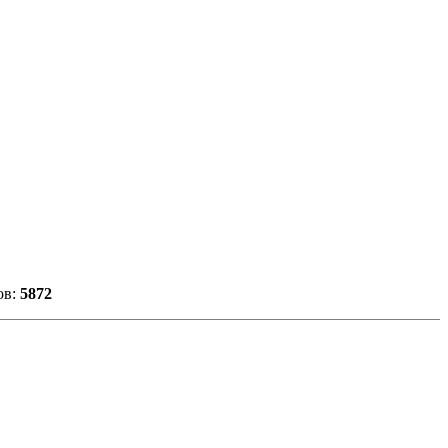
ов:
5872