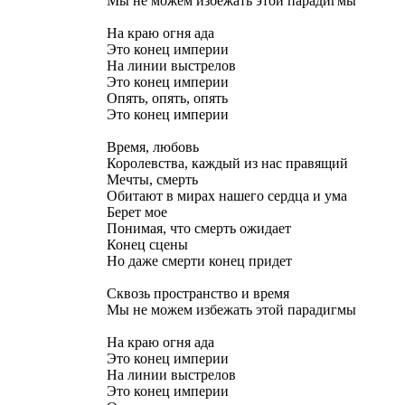
Мы не можем избежать этой парадигмы
На краю огня ада
Это конец империи
На линии выстрелов
Это конец империи
Опять, опять, опять
Это конец империи
Время, любовь
Королевства, каждый из нас правящий
Мечты, смерть
Обитают в мирах нашего сердца и ума
Берет мое
Понимая, что смерть ожидает
Конец сцены
Но даже смерти конец придет
Сквозь пространство и время
Мы не можем избежать этой парадигмы
На краю огня ада
Это конец империи
На линии выстрелов
Это конец империи