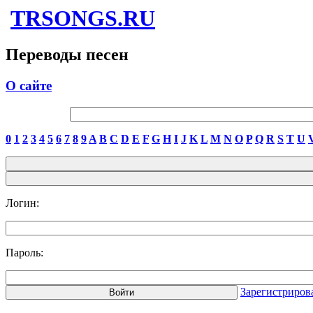
TRSONGS.RU
Переводы песен
О сайте
0
1
2
3
4
5
6
7
8
9
A
B
C
D
E
F
G
H
I
J
K
L
M
N
O
P
Q
R
S
T
U
Логин:
Пароль:
Зарегистриров