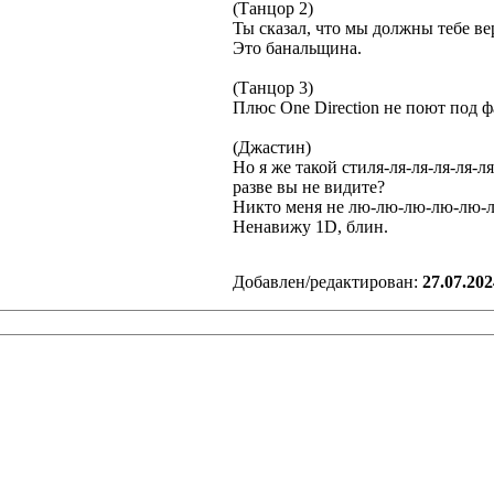
(Танцор 2)
Ты сказал, что мы должны тебе ве
Это банальщина.
(Танцор 3)
Плюс One Direction не поют под ф
(Джастин)
Но я же такой стиля-ля-ля-ля-ля-ля
разве вы не видите?
Никто меня не лю-лю-лю-лю-лю-
Ненавижу 1D, блин.
Добавлен/редактирован:
27.07.202