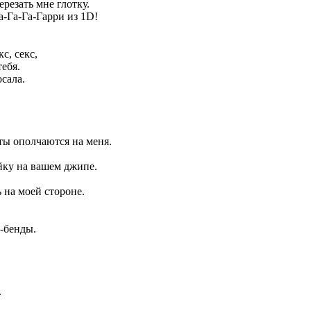
ерезать мне глотку.
а-Га-Га-Гарри из 1D!
кс, секс,
тебя.
осала.
ты ополчаются на меня.
йку на вашем джипе.
на моей стороне.
-бенды.
.