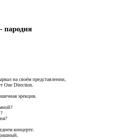
 - пародия
вырвал на своём представлении,
 One Direction.
рошечная эрекция.
 мной?
а?
еня?
еднем концерте.
трашный.