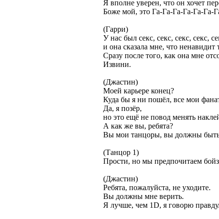
Я вполне уверен, что он хочет пер
Боже мой, это Га-Га-Га-Га-Га-Га-Г
(Гарри)
У нас был секс, секс, секс, секс, се
и она сказала мне, что ненавидит 
Сразу после того, как она мне отс
Извини.
(Джастин)
Моей карьере конец?
Куда бы я ни пошёл, все мои фана
Да, я позёр,
но это ещё не повод менять накле
А как же вы, ребята?
Вы мои танцоры, вы должны быть 
(Танцор 1)
Прости, но мы предпочитаем бойз
(Джастин)
Ребята, пожалуйста, не уходите.
Вы должны мне верить.
Я лучше, чем 1D, я говорю правду