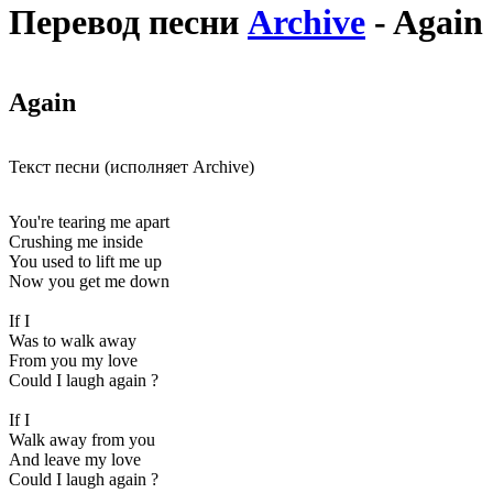
Перевод песни
Archive
- Again
Again
Текст песни (исполняет Archive)
You're tearing me apart
Crushing me inside
You used to lift me up
Now you get me down
If I
Was to walk away
From you my love
Could I laugh again ?
If I
Walk away from you
And leave my love
Could I laugh again ?