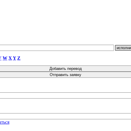
V
W
X
Y
Z
аться