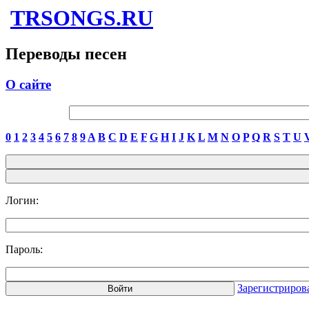
TRSONGS.RU
Переводы песен
О сайте
0
1
2
3
4
5
6
7
8
9
A
B
C
D
E
F
G
H
I
J
K
L
M
N
O
P
Q
R
S
T
U
Логин:
Пароль:
Зарегистриров