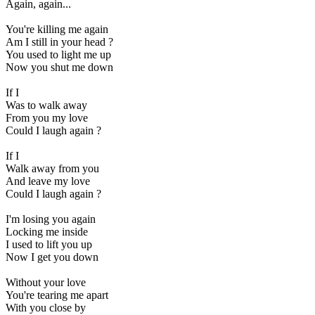
Again, again...
You're killing me again
Am I still in your head ?
You used to light me up
Now you shut me down
If I
Was to walk away
From you my love
Could I laugh again ?
If I
Walk away from you
And leave my love
Could I laugh again ?
I'm losing you again
Locking me inside
I used to lift you up
Now I get you down
Without your love
You're tearing me apart
With you close by