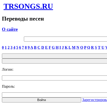
TRSONGS.RU
Переводы песен
О сайте
0
1
2
3
4
5
6
7
8
9
A
B
C
D
E
F
G
H
I
J
K
L
M
N
O
P
Q
R
S
T
U
Логин:
Пароль:
Зарегистриров