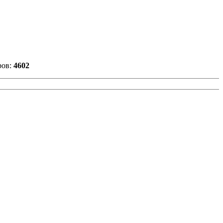
ров:
4602