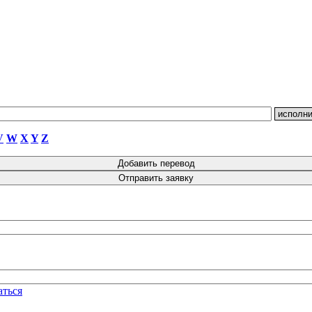
V
W
X
Y
Z
аться