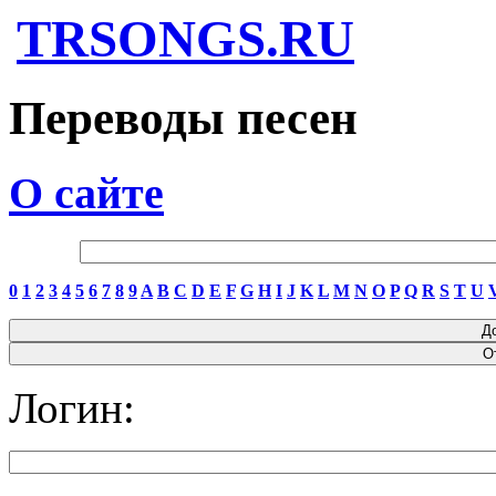
TRSONGS.RU
Переводы песен
О сайте
0
1
2
3
4
5
6
7
8
9
A
B
C
D
E
F
G
H
I
J
K
L
M
N
O
P
Q
R
S
T
U
Логин: