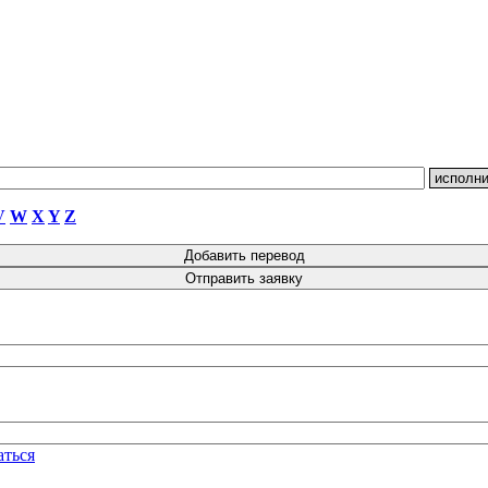
V
W
X
Y
Z
аться