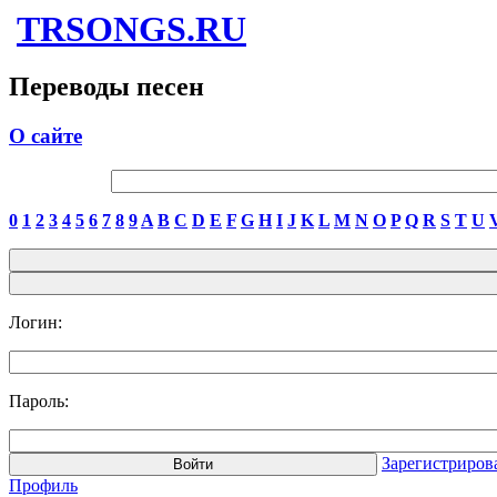
TRSONGS.RU
Переводы песен
О сайте
0
1
2
3
4
5
6
7
8
9
A
B
C
D
E
F
G
H
I
J
K
L
M
N
O
P
Q
R
S
T
U
Логин:
Пароль:
Зарегистриров
Профиль