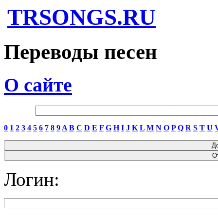
TRSONGS.RU
Переводы песен
О сайте
0
1
2
3
4
5
6
7
8
9
A
B
C
D
E
F
G
H
I
J
K
L
M
N
O
P
Q
R
S
T
U
Логин: