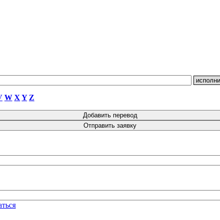
V
W
X
Y
Z
аться