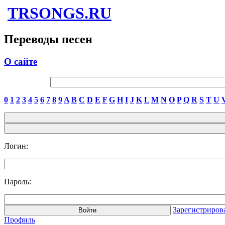
TRSONGS.RU
Переводы песен
О сайте
0
1
2
3
4
5
6
7
8
9
A
B
C
D
E
F
G
H
I
J
K
L
M
N
O
P
Q
R
S
T
U
Логин:
Пароль:
Зарегистриров
Профиль