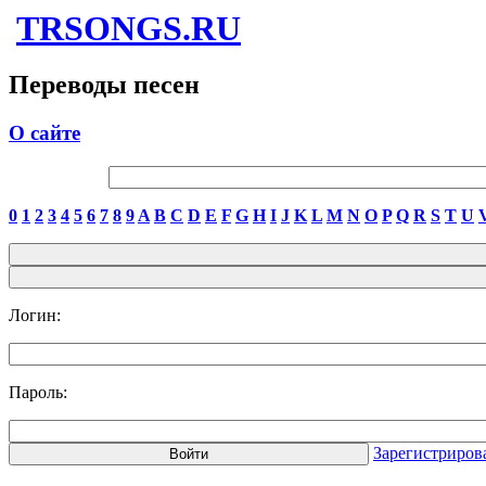
TRSONGS.RU
Переводы песен
О сайте
0
1
2
3
4
5
6
7
8
9
A
B
C
D
E
F
G
H
I
J
K
L
M
N
O
P
Q
R
S
T
U
Логин:
Пароль:
Зарегистриров