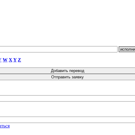
V
W
X
Y
Z
аться