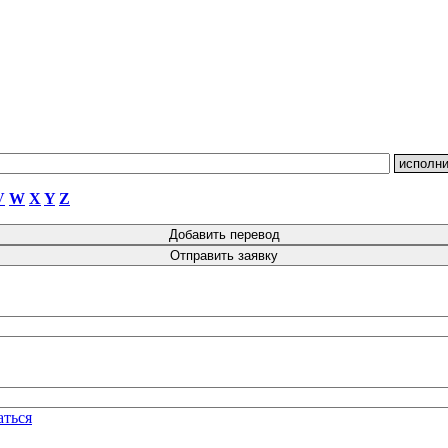
V
W
X
Y
Z
аться