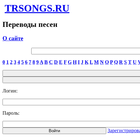
TRSONGS.RU
Переводы песен
О сайте
0
1
2
3
4
5
6
7
8
9
A
B
C
D
E
F
G
H
I
J
K
L
M
N
O
P
Q
R
S
T
U
Логин:
Пароль:
Зарегистриров