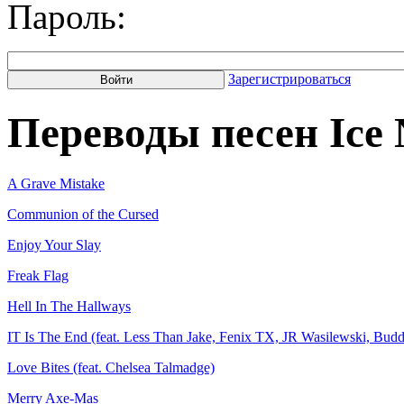
Пароль:
Зарегистрироваться
Переводы песен Ice N
A Grave Mistake
Communion of the Cursed
Enjoy Your Slay
Freak Flag
Hell In The Hallways
IT Is The End (feat. Less Than Jake, Fenix TX, JR Wasilewski, Bud
Love Bites (feat. Chelsea Talmadge)
Merry Axe-Mas