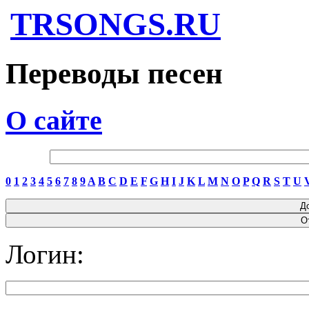
TRSONGS.RU
Переводы песен
О сайте
0
1
2
3
4
5
6
7
8
9
A
B
C
D
E
F
G
H
I
J
K
L
M
N
O
P
Q
R
S
T
U
Логин: