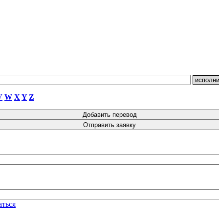
V
W
X
Y
Z
аться