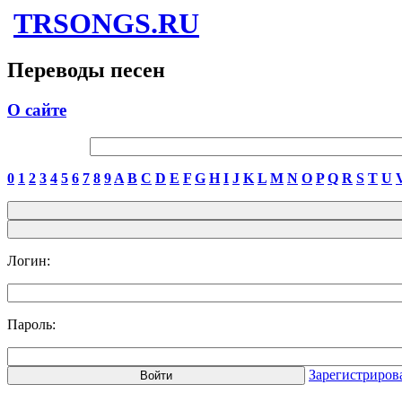
TRSONGS.RU
Переводы песен
О сайте
0
1
2
3
4
5
6
7
8
9
A
B
C
D
E
F
G
H
I
J
K
L
M
N
O
P
Q
R
S
T
U
Логин:
Пароль:
Зарегистриров