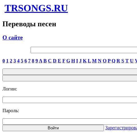
TRSONGS.RU
Переводы песен
О сайте
0
1
2
3
4
5
6
7
8
9
A
B
C
D
E
F
G
H
I
J
K
L
M
N
O
P
Q
R
S
T
U
Логин:
Пароль:
Зарегистриров