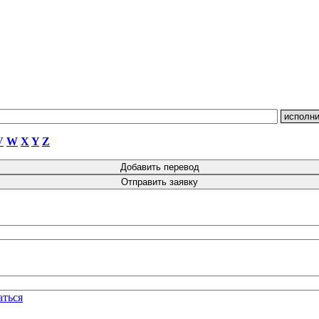
V
W
X
Y
Z
аться