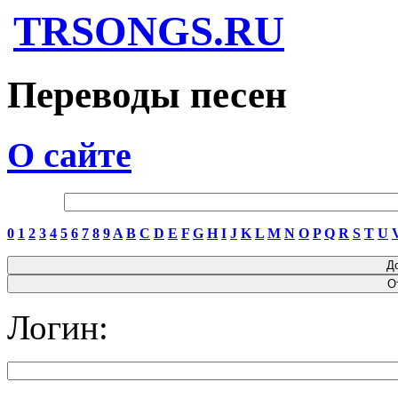
TRSONGS.RU
Переводы песен
О сайте
0
1
2
3
4
5
6
7
8
9
A
B
C
D
E
F
G
H
I
J
K
L
M
N
O
P
Q
R
S
T
U
Логин: