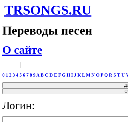
TRSONGS.RU
Переводы песен
О сайте
0
1
2
3
4
5
6
7
8
9
A
B
C
D
E
F
G
H
I
J
K
L
M
N
O
P
Q
R
S
T
U
Логин: