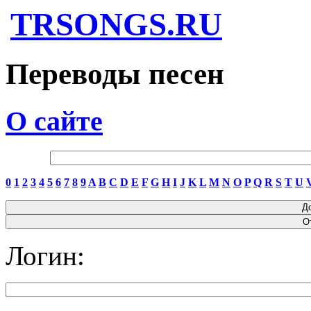
TRSONGS.RU
Переводы песен
О сайте
0
1
2
3
4
5
6
7
8
9
A
B
C
D
E
F
G
H
I
J
K
L
M
N
O
P
Q
R
S
T
U
Логин: