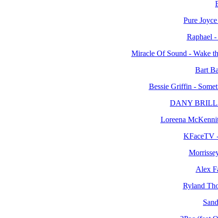
E
Pure Joyce - ..
Raphael -
Miracle Of Sound - Wake th
Bart Ba
Bessie Griffin - Somet
DANY BRILLAN
Loreena McKennit
KFaceTV - 
Morrisse
Alex F
Ryland Tho
Sand