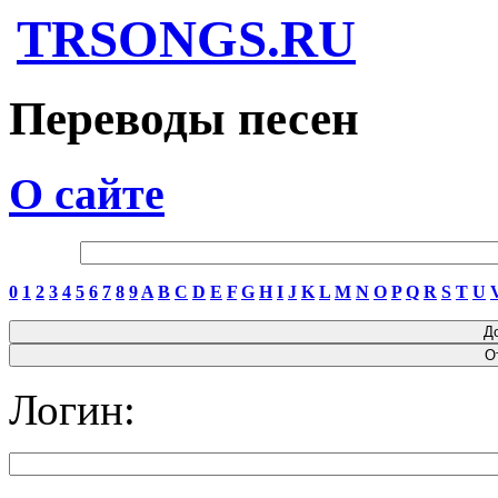
TRSONGS.RU
Переводы песен
О сайте
0
1
2
3
4
5
6
7
8
9
A
B
C
D
E
F
G
H
I
J
K
L
M
N
O
P
Q
R
S
T
U
Логин: