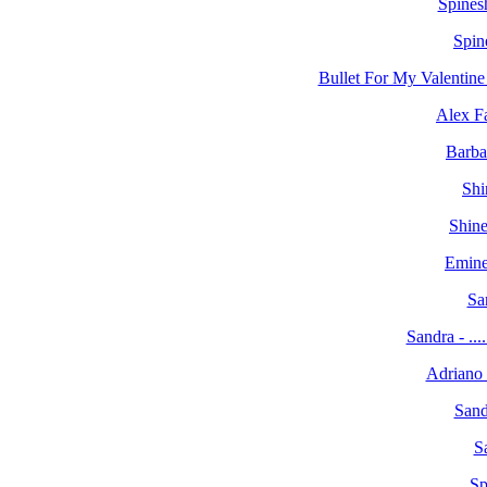
Spines
Spin
Bullet For My Valentine 
Alex F
Barba
Shi
Shine
Eminem 
Sa
Sandra - .......
Adriano Ce
Sandra
Sa
Sp