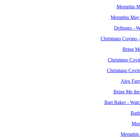
Memphis Ma
Memphis May F
Deftones - 
Christiano Covino -
Bring Me
Christiano Covi
Christiano Covin
Alex Farn
Bring Me the
Bart Baker - Wat
Barb
Mor
Memphis M