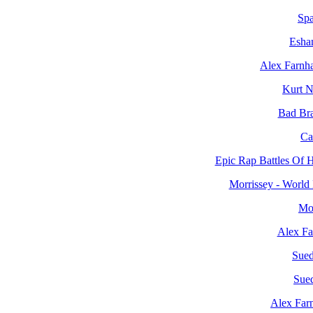
Spa
Esha
Alex Farnh
Kurt Ni
Bad Bra
Ca
Epic Rap Battles Of H
Morrissey - World
Mor
Alex Fa
Sued
Sued
Alex Far