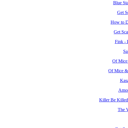
Blue St
Get S
How to D
Get Sca
Fink -
Sa
Of Mice
Of Mice & 
Kas
Amon
Killer Be Kille
The V