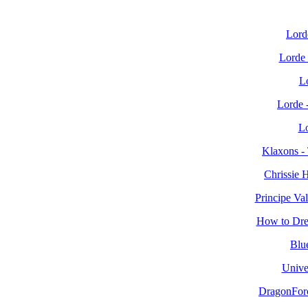
Lord
Lorde 
Lo
Lorde -
Lo
Klaxons -
Chrissie 
Principe Va
How to Dres
Blue
Unive
DragonForc