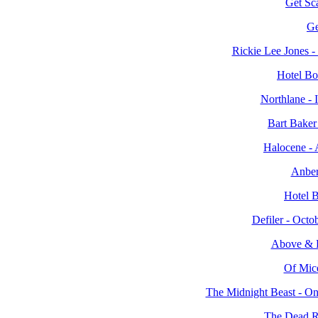
Get Sc
Ge
Rickie Lee Jones -
Hotel Bo
Northlane -
Bart Baker
Halocene - 
Anber
Hotel B
Defiler - Octob
Above & B
Of Mic
The Midnight Beast - O
The Dead R