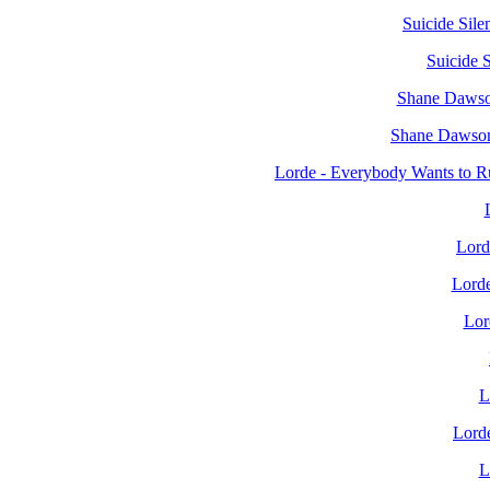
Suicide Sile
Suicide S
Shane Dawson
Shane Dawson 
Lorde - Everybody Wants to Ru
Lord
Lorde
Lor
L
Lord
L