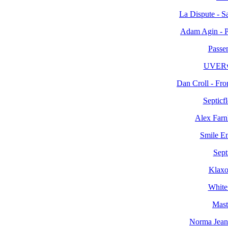
La Dispute - S
Adam Agin - P
Passen
UVERw
Dan Croll - Fr
Septicf
Alex Farn
Smile Em
Sept
Klaxo
White
Mast
Norma Jean