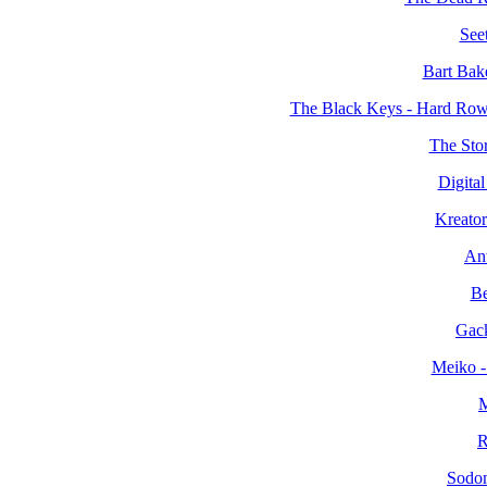
Seet
Bart Bak
The Black Keys - Hard Ro
The Sto
Digital
Kreator
An
Be
Gack
Meiko -
M
R
Sodom