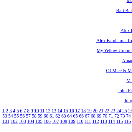
Ma
Bart Bak
Alex 
Alex Farnham - Ton
My Yellow Umbrell
Amar
Of Mice & Me
Ma
John Fr
Jung
1
2
3
4
5
6
7
8
9
10
11
12
13
14
15
16
17
18
19
20
21
22
23
24
25
2
53
54
55
56
57
58
59
60
61
62
63
64
65
66
67
68
69
70
71
72
73
74
101
102
103
104
105
106
107
108
109
110
111
112
113
114
115
116