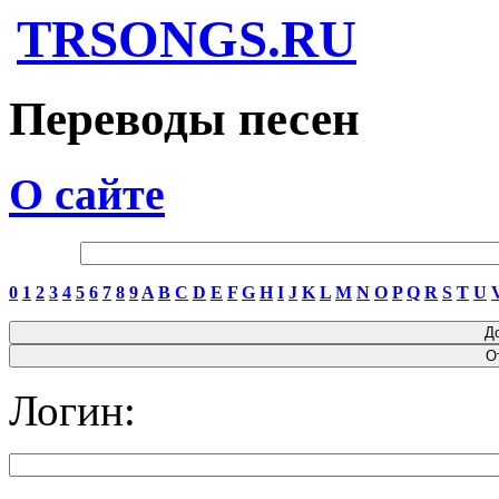
TRSONGS.RU
Переводы песен
О сайте
0
1
2
3
4
5
6
7
8
9
A
B
C
D
E
F
G
H
I
J
K
L
M
N
O
P
Q
R
S
T
U
Логин: