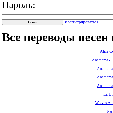
Пароль:
Зарегистрироваться
Все переводы песен н
Alice Co
Anathema - D
Anathema 
Anathema 
Anathema 
La Di
Wolves At 
Pas