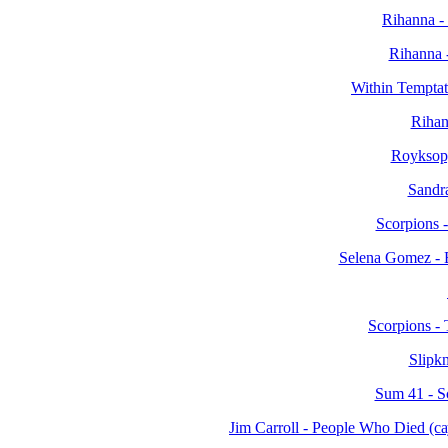
Rihanna 
Rihanna 
Within Temptat
Rihan
Royksopp
Sandra -
Scorpions 
Selena Gomez - 
Scorpions -
Slipkn
Sum 41 - S
Jim Carroll - People Who Died 