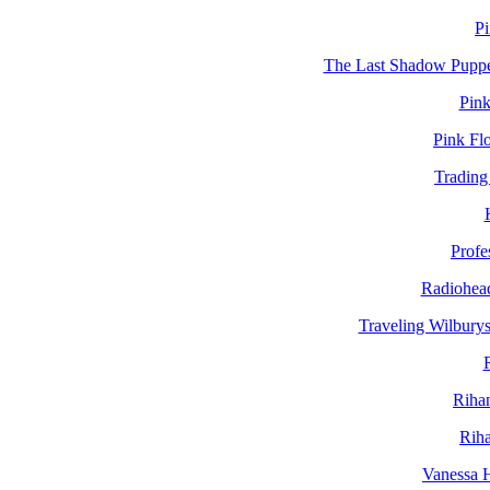
Pi
The Last Shadow Puppe
Pink
Pink Flo
Trading
Profe
Radiohead
Traveling Wilbury
Rihan
Riha
Vanessa 