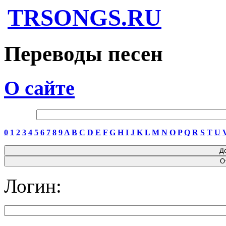
TRSONGS.RU
Переводы песен
О сайте
0
1
2
3
4
5
6
7
8
9
A
B
C
D
E
F
G
H
I
J
K
L
M
N
O
P
Q
R
S
T
U
Логин: