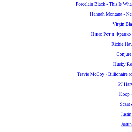
Porcelain Black - This Is Wha
Hannah Montana - Need
Virgin Bla
Нино Рот и Франко Д
Richie Ha
Conjure
Husky Re
Travie McCoy - Billionaire 
PJ Har
Koop -
Scars
Justin
Justi