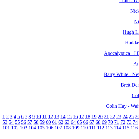
Train - Dr
Nick
Ni
Hugh La
Haddaw
Apocalyptica - I 
Am
Barry White - Ne
Brett De
Col
Colin Hay - Wait
1
2
3
4
5
6
7
8
9
10
11
12
13
14
15
16
17
18
19
20
21
22
23
24
25
2
53
54
55
56
57
58
59
60
61
62
63
64
65
66
67
68
69
70
71
72
73
74
101
102
103
104
105
106
107
108
109
110
111
112
113
114
115
116