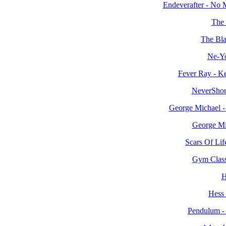
Endeverafter - No 
The 
The Bla
Ne-Yo
Fever Ray - Ke
NeverShou
George Michael - 
George Mi
Scars Of Lif
Gym Class
H
Hess 
Pendulum - 