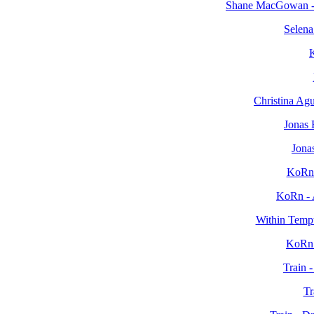
Shane MacGowan -
Selen
Christina Ag
Jonas 
Jona
KoRn 
KoRn - A
Within Temp
KoRn 
Train 
Tr