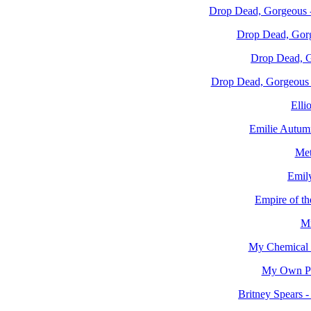
Drop Dead, Gorgeous - 
Drop Dead, Gorge
Drop Dead, Go
Drop Dead, Gorgeous - 
Elli
Emilie Autum
Met
Emil
Empire of th
Mr
My Chemical 
My Own Pri
Britney Spears -